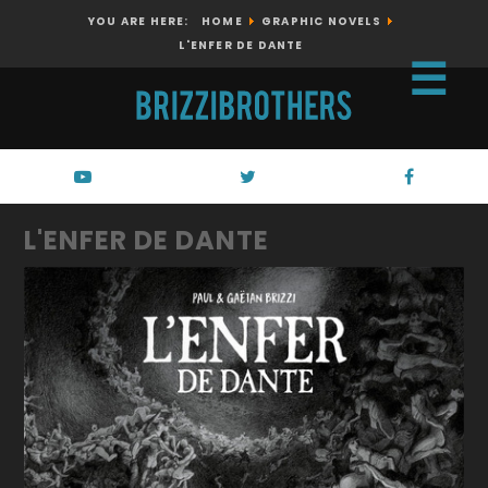
YOU ARE HERE:
HOME
GRAPHIC NOVELS
L'ENFER DE DANTE
☰
L'ENFER DE DANTE